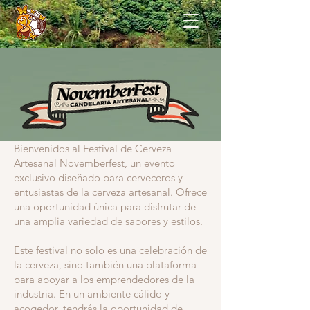
Bienvenidos al Festival de Cerveza
Artesanal Novemberfest, un evento
exclusivo diseñado para cerveceros y
entusiastas de la cerveza artesanal. Ofrece
una oportunidad única para disfrutar de
una amplia variedad de sabores y estilos.
Este festival no solo es una celebración de
la cerveza, sino también una plataforma
para apoyar a los emprendedores de la
industria. En un ambiente cálido y
acogedor, tendrás la oportunidad de