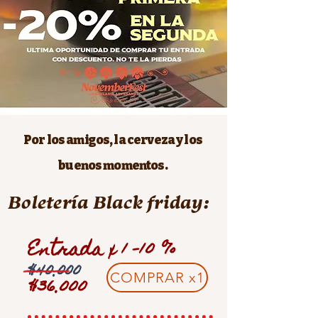
Por los amigos, la cerveza y los
buenos momentos.
Boletería Black friday:
Entrada x 1 -10 %
---------
$40.000
COMPRAR x1
$36.000